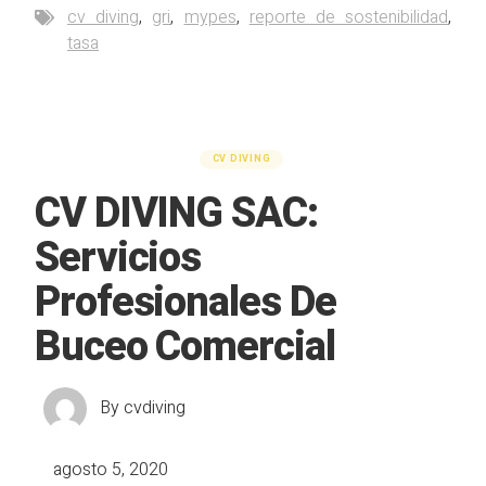
cv diving
,
gri
,
mypes
,
reporte de sostenibilidad
,
tasa
CV DIVING
CV DIVING SAC:
Servicios
Profesionales De
Buceo Comercial
By
cvdiving
agosto 5, 2020