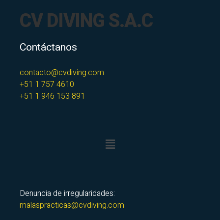
CV DIVING S.A.C
Contáctanos
contacto@cvdiving.com
+51 1 757 4610
+51 1 946 153 891
Denuncia de irregularidades:
malaspracticas@cvdiving.com