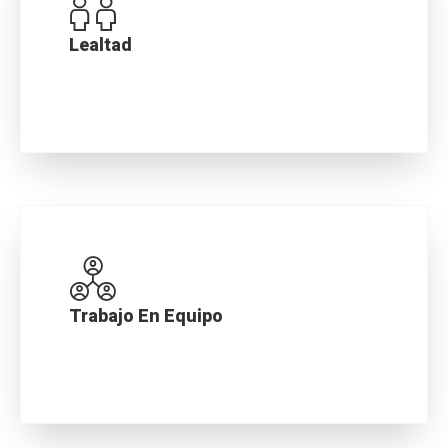
Lealtad
Tratamos a nuestros grupos de interés con
respeto y honestidad, entendiendo sus
necesidades y expectativas, con el fin de
brindarles un servicio basado en la confianza
y transparencia.
Trabajo En Equipo
Buscamos maximizar las competencias y
fortalezas de nuestros colaboradores y
proveedores para asegurar un servicio de
calidad a nuestros clientes y aprovechar las