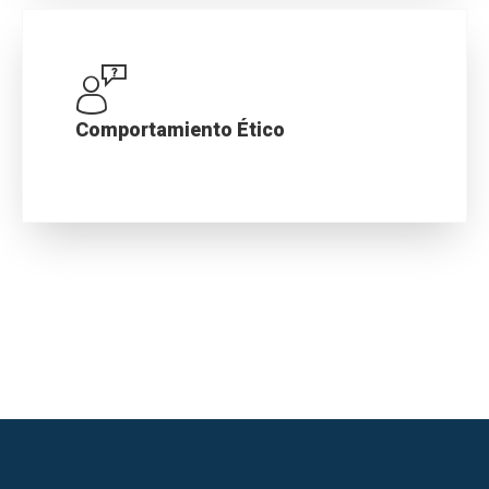
oportunidades de crecimiento, aprendizaje y
desarrollo en conjunto.
Comportamiento Ético
Dirigimos nuestro negocio hacia un servicio
coherente y ético, basados en la integridad,
honestidad, confianza y trato justo.