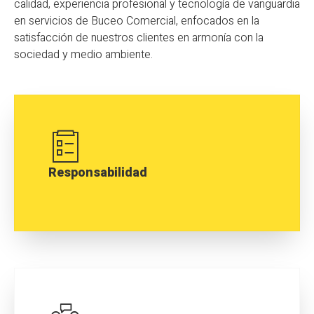
calidad, experiencia profesional y tecnología de vanguardia
en servicios de Buceo Comercial, enfocados en la
satisfacción de nuestros clientes en armonía con la
sociedad y medio ambiente.
Responsabilidad
Cumplimos los acuerdos, objetivos, alcance
y plazos de nuestros servicios, detallando y
alertando con información necesaria y
oportuna para prevenir riesgos que puedan
afectar a la empresa, cliente y/o comunidad.